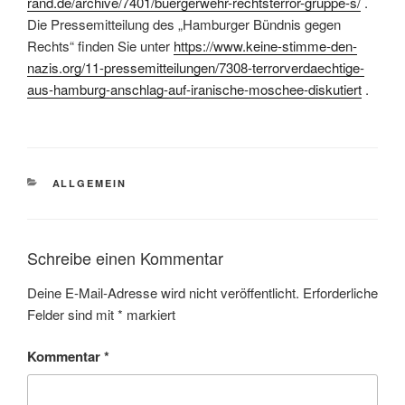
rand.de/archive/7401/buergerwehr-rechtsterror-gruppe-s/
.
Die Pressemitteilung des „Hamburger Bündnis gegen
Rechts“ finden Sie unter
https://www.keine-stimme-den-
nazis.org/11-pressemitteilungen/7308-terrorverdaechtige-
aus-hamburg-anschlag-auf-iranische-moschee-diskutiert
.
KATEGORIEN
ALLGEMEIN
Schreibe einen Kommentar
Deine E-Mail-Adresse wird nicht veröffentlicht.
Erforderliche
Felder sind mit
*
markiert
Kommentar
*