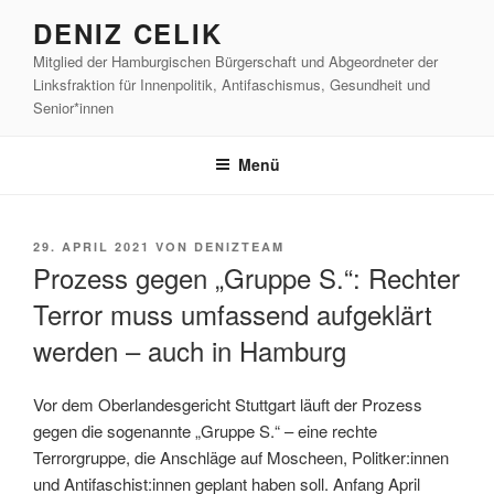
Zum
DENIZ CELIK
Inhalt
Mitglied der Hamburgischen Bürgerschaft und Abgeordneter der
springen
Linksfraktion für Innenpolitik, Antifaschismus, Gesundheit und
Senior*innen
Menü
VERÖFFENTLICHT
29. APRIL 2021
VON
DENIZTEAM
AM
Prozess gegen „Gruppe S.“: Rechter
Terror muss umfassend aufgeklärt
werden – auch in Hamburg
Vor dem Oberlandesgericht Stuttgart läuft der Prozess
gegen die sogenannte „Gruppe S.“ – eine rechte
Terrorgruppe, die Anschläge auf Moscheen, Politker:innen
und Antifaschist:innen geplant haben soll. Anfang April