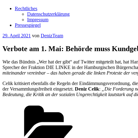
Rechtliches
Datenschutzerklärung
Impressum
Pressespiegel
Veröffentlicht
29. April 2021
von
DenizTeam
am
Verbote am 1. Mai: Behörde muss Kundge
Wie das Bündnis „Wer hat der gibt“ auf Twitter mitgeteilt hat, ha
Sprecher der Fraktion DIE LINKE in der Hamburgischen Bürgerscha
miteinander vereinbar – das haben gerade die linken Proteste der ver
Celik kritisiert ebenfalls die Regeln der Eindämmungsverordnung, die 
der Versammlungsfreiheit eingesetzt.
Deniz Celik
:
„Die Forderung nac
Bedeutung, die Kritik an der sozialen Ungerechtigkeit lautstark auf 
Kategorien