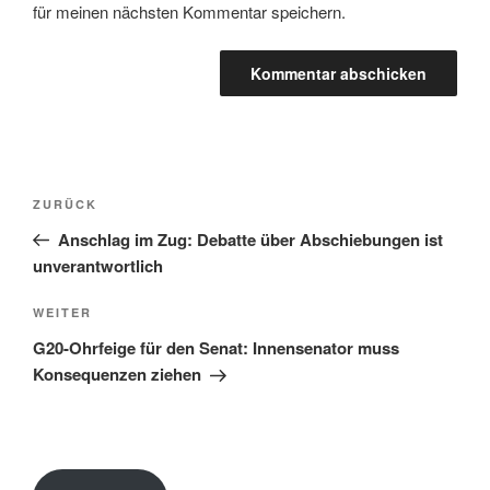
für meinen nächsten Kommentar speichern.
Beitragsnavigation
Vorheriger
ZURÜCK
Beitrag
Anschlag im Zug: Debatte über Abschiebungen ist
unverantwortlich
Nächster
WEITER
Beitrag
G20-Ohrfeige für den Senat: Innensenator muss
Konsequenzen ziehen