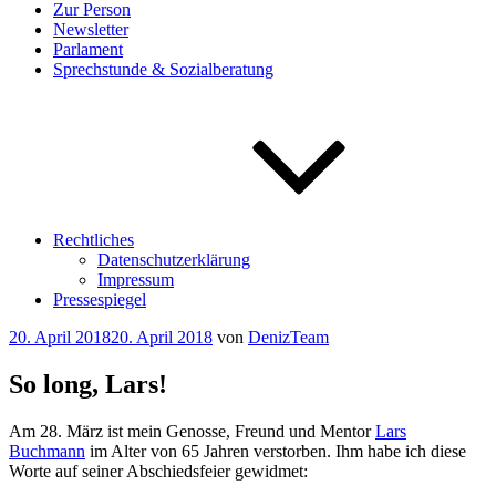
Zur Person
Newsletter
Parlament
Sprechstunde & Sozialberatung
Rechtliches
Datenschutzerklärung
Impressum
Pressespiegel
Veröffentlicht
20. April 2018
20. April 2018
von
DenizTeam
am
So long, Lars!
Am 28. März ist mein Genosse, Freund und Mentor
Lars
Buchmann
im Alter von 65 Jahren verstorben. Ihm habe ich diese
Worte auf seiner Abschiedsfeier gewidmet: