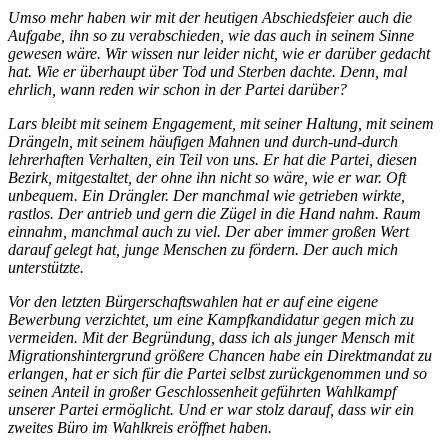
Umso mehr haben wir mit der heutigen Abschiedsfeier auch die
Aufgabe, ihn so zu verabschieden, wie das auch in seinem Sinne
gewesen wäre. Wir wissen nur leider nicht, wie er darüber gedacht
hat. Wie er überhaupt über Tod und Sterben dachte. Denn, mal
ehrlich, wann reden wir schon in der Partei darüber?
Lars bleibt mit seinem Engagement, mit seiner Haltung, mit seinem
Drängeln, mit seinem häufigen Mahnen und durch-und-durch
lehrerhaften Verhalten, ein Teil von uns. Er hat die Partei, diesen
Bezirk, mitgestaltet, der ohne ihn nicht so wäre, wie er war. Oft
unbequem. Ein Drängler. Der manchmal wie getrieben wirkte,
rastlos. Der antrieb und gern die Zügel in die Hand nahm. Raum
einnahm, manchmal auch zu viel. Der aber immer großen Wert
darauf gelegt hat, junge Menschen zu fördern. Der auch mich
unterstützte.
Vor den letzten Bürgerschaftswahlen hat er auf eine eigene
Bewerbung verzichtet, um eine Kampfkandidatur gegen mich zu
vermeiden. Mit der Begründung, dass ich als junger Mensch mit
Migrationshintergrund größere Chancen habe ein Direktmandat zu
erlangen, hat er sich für die Partei selbst zurückgenommen und so
seinen Anteil in großer Geschlossenheit geführten Wahlkampf
unserer Partei ermöglicht. Und er war stolz darauf, dass wir ein
zweites Büro im Wahlkreis eröffnet haben.