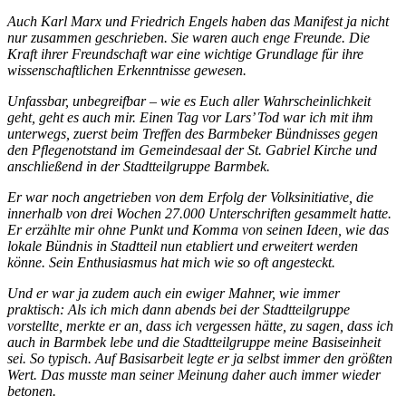
Auch Karl Marx und Friedrich Engels haben das Manifest ja nicht
nur zusammen geschrieben. Sie waren auch enge Freunde. Die
Kraft ihrer Freundschaft war eine wichtige Grundlage für ihre
wissenschaftlichen Erkenntnisse gewesen.
Unfassbar, unbegreifbar – wie es Euch aller Wahrscheinlichkeit
geht, geht es auch mir. Einen Tag vor Lars’ Tod war ich mit ihm
unterwegs, zuerst beim Treffen des Barmbeker Bündnisses gegen
den Pflegenotstand im Gemeindesaal der St. Gabriel Kirche und
anschließend in der Stadtteilgruppe Barmbek.
Er war noch angetrieben von dem Erfolg der Volksinitiative, die
innerhalb von drei Wochen 27.000 Unterschriften gesammelt hatte.
Er erzählte mir ohne Punkt und Komma von seinen Ideen, wie das
lokale Bündnis in Stadtteil nun etabliert und erweitert werden
könne. Sein Enthusiasmus hat mich wie so oft angesteckt.
Und er war ja zudem auch ein ewiger Mahner, wie immer
praktisch: Als ich mich dann abends bei der Stadtteilgruppe
vorstellte, merkte er an, dass ich vergessen hätte, zu sagen, dass ich
auch in Barmbek lebe und die Stadtteilgruppe meine Basiseinheit
sei. So typisch. Auf Basisarbeit legte er ja selbst immer den größten
Wert. Das musste man seiner Meinung daher auch immer wieder
betonen.