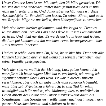
Unser Genosse Lars ist am Mittwoch, den 28.März gestorben. Die
meisten hier sind sicherlich immer noch fassungslos, dass er nun
nicht mehr unter uns ist. Und daher ist es wichtig, dass wir diese
Abschiedsfeier für ihn stattfinden lassen. Zu seinen Ehren, und auch
aus Respekt. Möge sie uns helfen, dass Unbegreifbare zu verstehen.
Viele sind heute hierher gekommen, und das ist gut so. Denn es
wurde durch den Tod von Lars eine Lücke in unsere Gemeinschaft
gerissen. Und nicht nur das: Es wurde auch aus jeder und jedem,
die Lars gut kannten und ihn mochten, etwas herausgerissen – hier
– aus unserem Innersten.
Und es ist schön, dass auch Du, Nina, heute hier bist. Denn wir alle
kannten Lars zwar, aber er hat wenig aus seinem Privatleben, aus
seiner Familie, preisgegeben.
Viele hier sind vermutlich der Meinung, Lars gut zu kennen. Ich
muss für mich heute sagen: Mich hat es erschreckt, wie wenig ich
eigentlich wirklich über Lars weiß. Er war in dieser Hinsicht
verschlossen, aber auch ich habe mich nicht sonderlich bemüht,
mehr über sein Privates zu erfahren. So ist sein Tod für mich,
womöglich auch für andere, eine Mahnung, dass es natürlich ein
Leben abseits der Politik gibt. Unser Interesse – vor allem als
Sozialistinnen und Sozialisten – sollte immer auch darin liegen, den
ganzen Menschen kennen- und schätzen zu lernen.