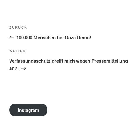
Beitragsnavigation
Vorheriger
ZURÜCK
Beitrag
100.000 Menschen bei Gaza Demo!
Nächster
WEITER
Beitrag
Verfassungsschutz greift mich wegen Pressemitteilung
an?!
Instagram