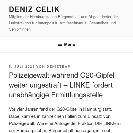
Zum
DENIZ CELIK
Inhalt
Mitglied der Hamburgischen Bürgerschaft und Abgeordneter der
springen
Linksfraktion für Innenpolitik, Antifaschismus, Gesundheit und
Senior*innen
Menü
VERÖFFENTLICHT
5. JULI 2021
VON
DENIZTEAM
AM
Polizeigewalt während G20-Gipfel
weiter ungestraft – LINKE fordert
unabhängige Ermittlungsstelle
Vor vier Jahren fand der G20-Gipfel in Hamburg statt.
Dabei kam es in zahlreichen Fällen zum Einsatz von
Polizeigewalt. Wie eine
Anfrage
der Fraktion DIE LINKE in
der Hamburgischen Bürgerschaft nun ergab, ist noch