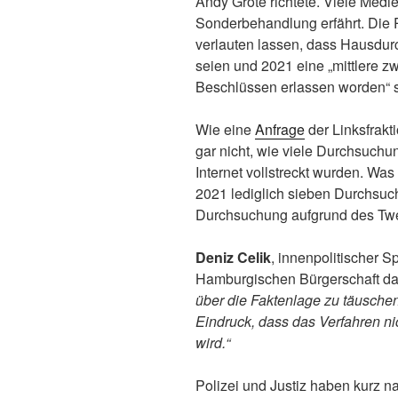
Andy Grote richtete. Viele Medie
Sonderbehandlung erfährt. Die 
verlauten lassen, dass Hausdur
seien und 2021 eine „mittlere z
Beschlüssen erlassen worden“ s
Wie eine
Anfrage
der Linksfrakt
gar nicht, wie viele Durchsuc
Internet vollstreckt wurden. Wa
2021 lediglich sieben Durchsuch
Durchsuchung aufgrund des Twe
Deniz Celik
, innenpolitischer S
Hamburgischen Bürgerschaft d
über die Faktenlage zu täuschen
Eindruck, dass das Verfahren nic
wird.“
Polizei und Justiz haben kurz n