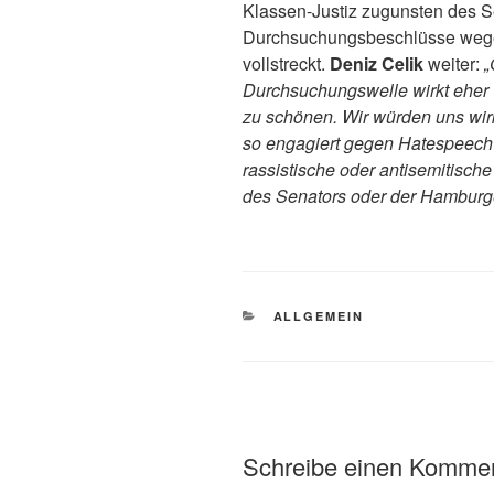
Klassen-Justiz zugunsten des S
Durchsuchungsbeschlüsse wege
vollstreckt.
Deniz Celik
weiter:
„
Durchsuchungswelle wirkt eher wi
zu schönen.
Wir würden uns wir
so engagiert gegen Hatespeech 
rassistische oder antisemitische
des Senators oder der Hamburge
KATEGORIEN
ALLGEMEIN
Schreibe einen Komme