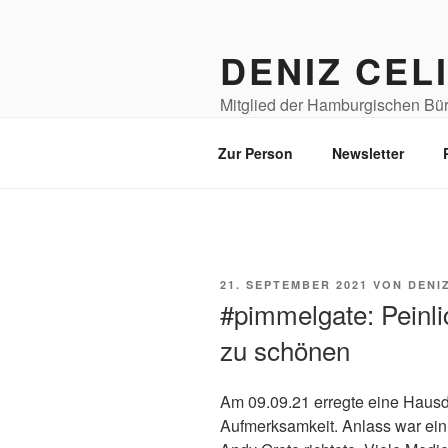
Zum
Inhalt
DENIZ CEL
springen
Mitglied der Hamburgischen Bürg
Senior*innen
Zur Person
Newsletter
VERÖFFENTLICHT
21. SEPTEMBER 2021
VON
DENI
AM
#pimmelgate: Peinlic
zu schönen
Am 09.09.21 erregte eine Haus
Aufmerksamkeit. Anlass war ein