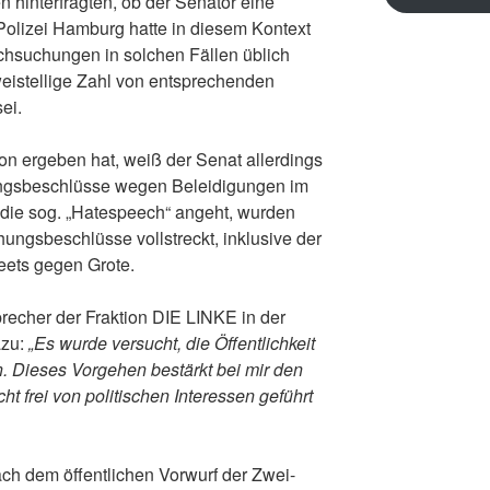
n hinterfragten, ob der Senator eine
Polizei Hamburg hatte in diesem Kontext
chsuchungen in solchen Fällen üblich
weistellige Zahl von entsprechenden
ei.
ion ergeben hat, weiß der Senat allerdings
hungsbeschlüsse wegen Beleidigungen im
s die sog. „Hatespeech“ angeht, wurden
ungsbeschlüsse vollstreckt, inklusive der
ets gegen Grote.
precher der Fraktion DIE LINKE in der
azu:
„Es wurde versucht, die Öffentlichkeit
. Dieses Vorgehen bestärkt bei mir den
ht frei von politischen Interessen geführt
ach dem öffentlichen Vorwurf der Zwei-