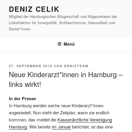
Zum
DENIZ CELIK
Inhalt
Mitglied der Hamburgischen Bürgerschaft und Abgeordneter der
springen
Linksfraktion für Innenpolitik, Antifaschismus, Gesundheit und
Senior*innen
Menü
VERÖFFENTLICHT
27. SEPTEMBER 2018
VON
DENIZTEAM
AM
Neue Kinderarzt*innen in Hamburg –
links wirkt!
In der Presse
In Hamburg werden sechs neue Kinderarzt*innen
angesiedelt. Nun steht der Zeitplan, wann sie endlich
kommen, das meldet die
Kassenärztliche Vereinigung
Hamburg
. Wie bereits
im Januar
berichtet, ist das eine