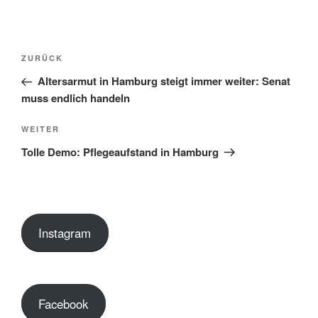
Beitragsnavigation
Vorheriger
ZURÜCK
Beitrag
Altersarmut in Hamburg steigt immer weiter: Senat
muss endlich handeln
Nächster
WEITER
Beitrag
Tolle Demo: Pflegeaufstand in Hamburg
Instagram
Facebook