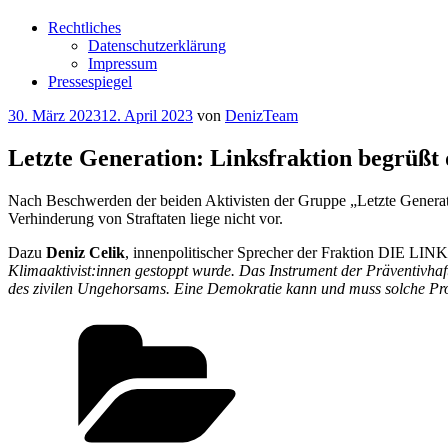
Rechtliches
Datenschutzerklärung
Impressum
Pressespiegel
Veröffentlicht
30. März 2023
12. April 2023
von
DenizTeam
am
Letzte Generation: Linksfraktion begrüßt 
Nach Beschwerden der beiden Aktivisten der Gruppe „Letzte Genera
Verhinderung von Straftaten liege nicht vor.
Dazu
Deniz Celik
, innenpolitischer Sprecher der Fraktion DIE LIN
Klimaaktivist:innen gestoppt wurde. Das Instrument der Präventivhaft 
des zivilen Ungehorsams. Eine Demokratie kann und muss solche Prot
Kategorien