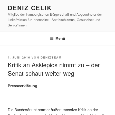
Zum
DENIZ CELIK
Inhalt
Mitglied der Hamburgischen Bürgerschaft und Abgeordneter der
springen
Linksfraktion für Innenpolitik, Antifaschismus, Gesundheit und
Senior*innen
Menü
VERÖFFENTLICHT
4. JUNI 2016
VON
DENIZTEAM
AM
Kritik an Asklepios nimmt zu – der
Senat schaut weiter weg
Presseerklärung
Die Bundesärztekammer äußert massive Kritik an der