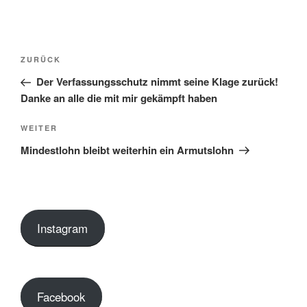
Beitragsnavigation
Vorheriger
ZURÜCK
Beitrag
Der Verfassungsschutz nimmt seine Klage zurück!
Danke an alle die mit mir gekämpft haben
Nächster
WEITER
Beitrag
Mindestlohn bleibt weiterhin ein Armutslohn
Instagram
Facebook