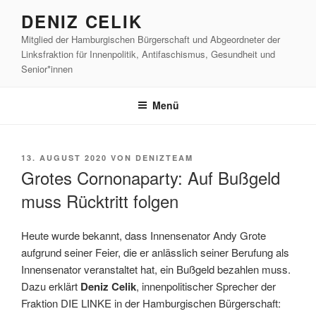
Zum
DENIZ CELIK
Inhalt
Mitglied der Hamburgischen Bürgerschaft und Abgeordneter der
springen
Linksfraktion für Innenpolitik, Antifaschismus, Gesundheit und
Senior*innen
Menü
VERÖFFENTLICHT
13. AUGUST 2020
VON
DENIZTEAM
AM
Grotes Cornonaparty: Auf Bußgeld
muss Rücktritt folgen
Heute wur
de bekannt, dass Innensenator Andy Grote
aufgrund seiner Feier, die er anlässlich seiner Berufung als
Innensenator veranstaltet hat, ein Bußgeld bezahlen muss.
Dazu erklärt
Deniz Celik
, innenpolitischer Sprecher der
Fraktion DIE LINKE in der Hamburgischen Bürgerschaft: