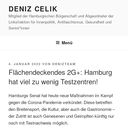
Zum
DENIZ CELIK
Inhalt
Mitglied der Hamburgischen Bürgerschaft und Abgeordneter der
springen
Linksfraktion für Innenpolitik, Antifaschismus, Gesundheit und
Senior*innen
Menü
VERÖFFENTLICHT
4. JANUAR 2022
VON
DENIZTEAM
AM
Flächendeckendes 2G+: Hamburg
hat viel zu wenig Testzentren!
Hamburgs Senat hat heute neue Maßnahmen im Kampf
gegen die Corona-Pandemie verkündet. Diese betreffen
den Breitensport, die Kultur, aber auch die Gastronomie –
der Zutritt ist auch Genesenen und Geimpften künftig nur
noch mit Testnachweis möglich.