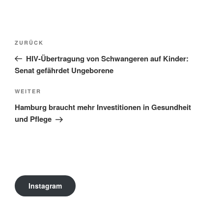
Beitragsnavigation
Vorheriger
ZURÜCK
Beitrag
HIV-Übertragung von Schwangeren auf Kinder:
Senat gefährdet Ungeborene
Nächster
WEITER
Beitrag
Hamburg braucht mehr Investitionen in Gesundheit
und Pflege
Instagram