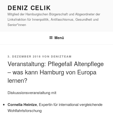
Zum
DENIZ CELIK
Inhalt
Mitglied der Hamburgischen Bürgerschaft und Abgeordneter der
springen
Linksfraktion für Innenpolitik, Antifaschismus, Gesundheit und
Senior*innen
Menü
VERÖFFENTLICHT
3. DEZEMBER 2018
VON
DENIZTEAM
AM
Veranstaltung: Pflegefall Altenpflege
– was kann Hamburg von Europa
lernen?
Diskussionsveranstaltung mit
Cornelia Heintze
, Expertin für international vergleichende
Wohlfahrtsforschung