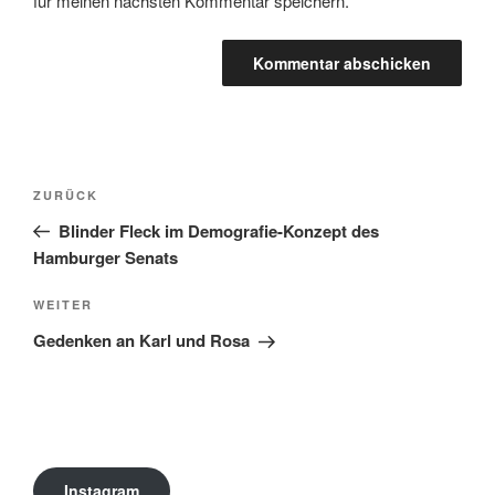
für meinen nächsten Kommentar speichern.
Beitragsnavigation
Vorheriger
ZURÜCK
Beitrag
Blinder Fleck im Demografie-Konzept des
Hamburger Senats
Nächster
WEITER
Beitrag
Gedenken an Karl und Rosa
Instagram