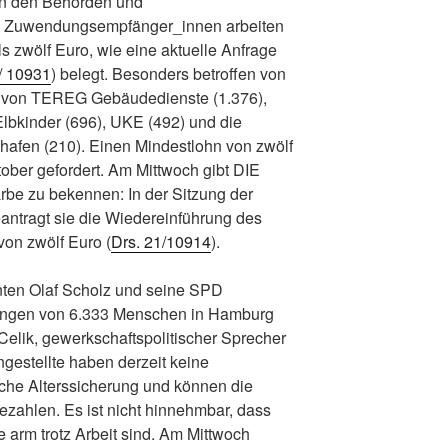
in den Behörden und
e Zuwendungsempfänger_innen arbeiten
s zwölf Euro, wie eine aktuelle Anfrage
/ 10931
) belegt. Besonders betroffen von
e von TEREG Gebäudedienste (1.376),
bkinder (696), UKE (492) und die
hafen (210). Einen Mindestlohn von zwölf
ober gefordert. Am Mittwoch gibt DIE
be zu bekennen: In der Sitzung der
ntragt sie die Wiedereinführung des
on zwölf Euro (
Drs. 21/10914
).
nten Olaf Scholz und seine SPD
ungen von 6.333 Menschen in Hamburg
 Celik, gewerkschaftspolitischer Sprecher
Angestellte haben derzeit keine
che Alterssicherung und können die
ahlen. Es ist nicht hinnehmbar, dass
e arm trotz Arbeit sind. Am Mittwoch