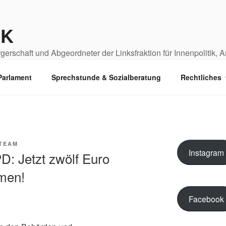
IK
erschaft und Abgeordneter der Linksfraktion für Innenpolitik, 
Parlament
Sprechstunde & Sozialberatung
Rechtliches
TEAM
Instagram
D: Jetzt zwölf Euro
men!
Facebook