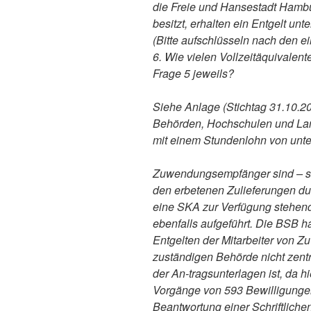
die Freie und Hansestadt Hambur
besitzt, erhalten ein Entgelt unt
(Bitte aufschlüsseln nach den 
6. Wie vielen Vollzeitäquivalen
Frage 5 jeweils?
Siehe Anlage (Stichtag 31.10.201
Behörden, Hochschulen und Lan
mit einem Stundenlohn von unte
Zuwendungsempfänger sind – so
den erbetenen Zulieferungen durc
eine SKA zur Verfügung stehend
ebenfalls aufgeführt. Die BSB h
Entgelten der Mitarbeiter von 
zuständigen Behörde nicht zentr
der An-tragsunterlagen ist, da 
Vorgänge von 593 Bewilligungen i
Beantwortung einer Schriftliche