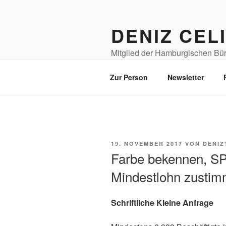
Zum
Inhalt
DENIZ CEL
springen
Mitglied der Hamburgischen Bürg
Senior*innen
Zur Person
Newsletter
VERÖFFENTLICHT
19. NOVEMBER 2017
VON
DENIZ
AM
Farbe bekennen, SP
Mindestlohn zustim
Schriftliche Kleine Anfrage