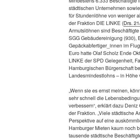
Mindestens 6.333 Beschäftigte 
städtischen Unternehmen sowi
für Stundenlöhne von weniger al
der Fraktion DIE LINKE (
Drs. 21
Armutslöhnen sind Beschäftigt
SGG Gebäudereinigung (930), El
Gepäckabfertiger_innen im Flug
Euro hatte Olaf Scholz Ende Okt
LINKE der SPD Gelegenheit, Far
Hamburgischen Bürgerschaft bea
Landesmindestlohns – in Höhe v
„Wenn sie es ernst meinen, kön
sehr schnell die Lebensbeding
verbessern“, erklärt dazu Deniz
der Fraktion. „Viele städtische 
Perspektive auf eine auskömmli
Hamburger Mieten kaum noch bez
tausende städtische Beschäftigt