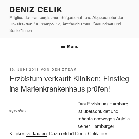
Zum
DENIZ CELIK
Inhalt
Mitglied der Hamburgischen Bürgerschaft und Abgeordneter der
springen
Linksfraktion für Innenpolitik, Antifaschismus, Gesundheit und
Senior*innen
Menü
VERÖFFENTLICHT
18. JUNI 2019
VON
DENIZTEAM
AM
Erzbistum verkauft Kliniken: Einstieg
ins Marienkrankenhaus prüfen!
Das Erzbistum Hamburg
©pixabay
ist überschuldet und
möchte deswegen Anteile
seiner Hamburger
Kliniken
verkaufen
. Dazu erklärt Deniz Celik, der